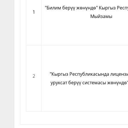
"Билим берүү жөнүндө" Кыргыз Рес
1
Мыйзамы
"Кыргыз Республикасында лиценз
2
уруксат берүү системасы жөнүнд