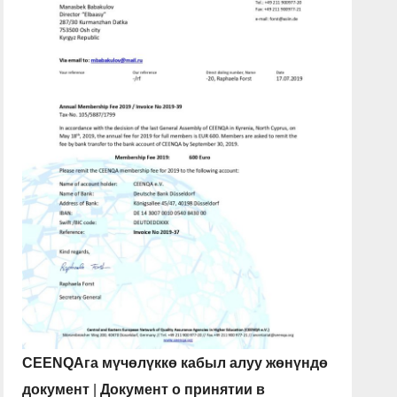
CEENQAга мүчөлүккө кабыл алуу жөнүндө
документ
|
Документ о принятии в