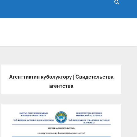
Агенттиктин күбөлүктөрү | Свидетельства
агентства