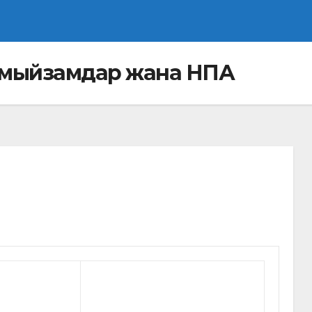
гү мыйзамдар жана НПА
ү мыйзамдар жана НПА