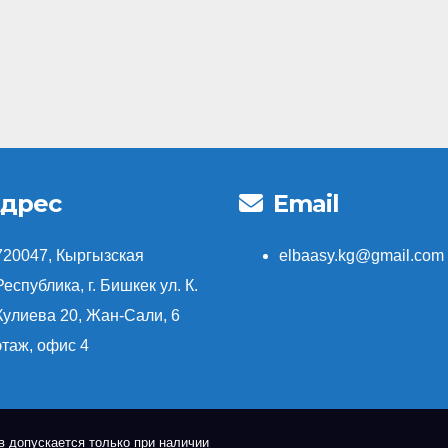
дрес
Email
720047, Кыргызская
elbaasy.kg@gmail.com
Республика, г. Бишкек ул. К.
Кулиева 20, Жан-Сали, 6
этаж, офис 4
 допускается только при наличии