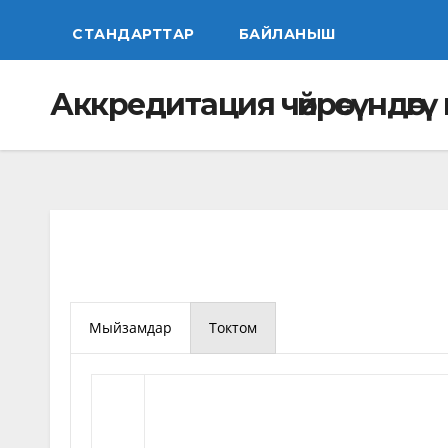
СТАНДАРТТАР
БАЙЛАНЫШ
Аккредитация чөйрөсүндө
Аккредитация чөйрөсүндөг
Мыйзамдар
Токтом