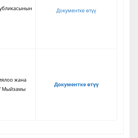
публикасынын
Документке өтүү
иялоо жана
Документке өтүү
ө" Мыйзамы