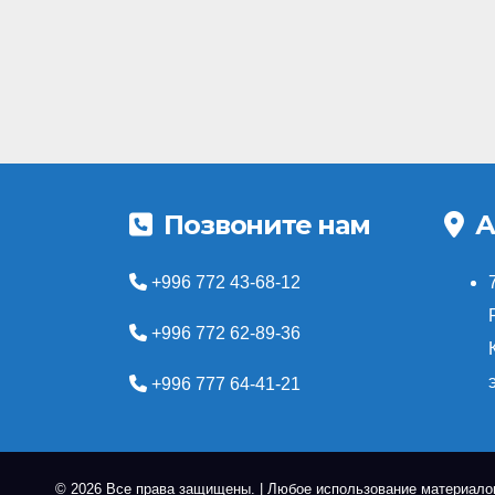
Позвоните нам
А
+996 772 43-68-12
+996 772 62-89-36
+996 777 64-41-21
© 2026 Все права защищены.
|
Любое использование материалов