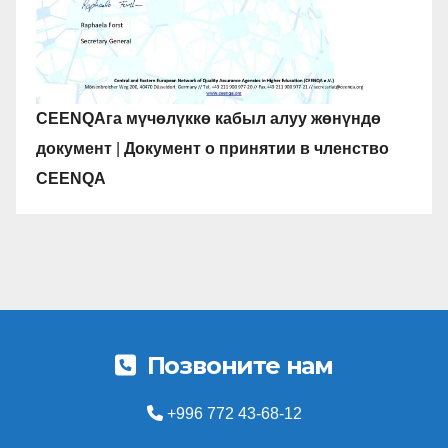
CEENQAга мүчөлүккө кабыл алуу жөнүндө
документ
|
Документ о принятии в членство
CEENQA
Позвоните нам
+996 772 43-68-12