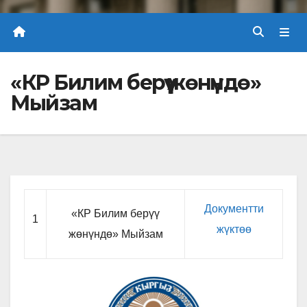
«КР Билим берүү жөнүндө»
Мыйзам
Документти
«КР Билим берүү
1
жүктөө
жөнүндө» Мыйзам